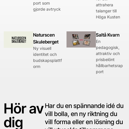
port som
attrahera
gjorde avtryck
talanger till
Höga Kusten
Naturscen
Saltå Kvarn
Skuleberget
En
pedagogisk,
Ny visuell
attraktiv och
identitet och
prisbelönt
budskapsplattf
hållbarhetsrap
orm
port
Hör av
Har du en spännande idé du
vill bolla, en ny riktning du
dig
vill forma eller en lösning du